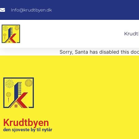
Info@krudtbyen.dk
Krudt
Sorry, Santa has disabled this doo
Krudtbyen
den sjoveste by til nytår